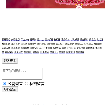
新莊除毛
美睫教學
深坑小吃
打擊樂
婚友社
頌缽課程
監視器
冷氣保養
新北抓漏
精密鋼模
鋼模廠
太歲燈
精密射出
霧眉教學
桃花運
紋繡教學
頌缽證照
頌缽創業
搬家公司
網站設計
機械加工
CNC加工
新竹霧眉
新莊美睫
單身聯誼
感情和合
冷氣安裝
cnc
台中霧眉
新北抓漏
霧眉
台北裝潢
安裝冷氣
霧眉教學
中和搬
家
霧眉課程
金屬加工
塑膠射出
螺螄粉
射出模具
塔羅占卜
美睫店
精密射出
塑膠模具
載入更多
公開留言
私密留言
發佈留言