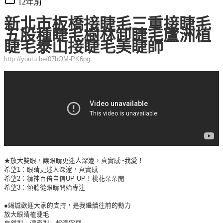
12年前
新北市板橋接睫毛三重接睫毛
五股種睫毛樹林卸睫毛蘆洲植
睫毛泰山接睫毛美睫師
http://youtu.be/07hQM-PK6pg
★放大雙眼，讓眼睛更迷人深邃，真實感~我愛！
希望1：眼睛更迷人深邃，真實感
希望2：精神百倍自信UP UP！桃花朵朵開
希望3：傾聽從眼睛開始專注
●竭誠歡迎大家的支持，是我繼續往前的動力
放大眼睛植睫毛