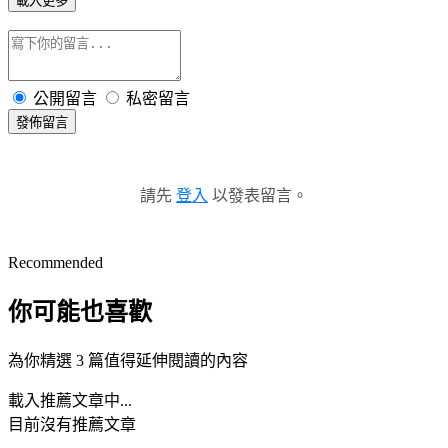
載入更多
公開留言
私密留言
發佈留言
請先
登入
以發表留言。
Recommended
你可能也喜歡
為你精選 3 篇值得延伸閱讀的內容
載入推薦文章中...
目前沒有推薦文章