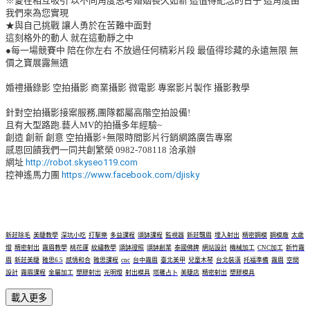
※愛在相互吸引 以不同角度思考婚姻長久如新 這值得紀念的日子 這角度由
我們來為您實現
★與自己挑戰 讓人勇於在苦難中面對
這刻格外的動人 就在這動靜之中
●每一場競賽中 陪在你左右 不放過任何精彩片段 最值得珍藏的永遠無限 無
價之寶展露無遺
婚禮攝錄影 空拍攝影 商業攝影 微電影 專案影片製作 攝影教學
針對空拍攝影接案服務,團隊都屬高階空拍設備!
且有大型路跑.藝人MV的拍攝多年經驗~
創造 創新 創意 空拍攝影+無限時間影片行銷網路廣告專案
感恩回饋我們一同共創繁榮 0982-708118 洽承辦
網址
http://robot.skyseo119.com
控神遙馬力團
https://www.facebook.com/djisky
新莊除毛
美睫教學
深坑小吃
打擊樂
多益課程
頌缽課程
監視器
新莊飄眉
埋入射出
精密鋼模
鋼模廠
太歲
燈
精密射出
霧眉教學
桃花運
紋繡教學
頌缽證照
頌缽創業
泰國佛牌
網站設計
機械加工
CNC加工
新竹霧
眉
新莊美睫
雅思6.5
感情和合
雅思課程
cnc
台中霧眉
臺北美甲
兒童木琴
台北裝潢
托福準備
霧眉
空間
設計
霧眉課程
金屬加工
塑膠射出
光明燈
射出模具
塔羅占卜
美睫店
精密射出
塑膠模具
載入更多