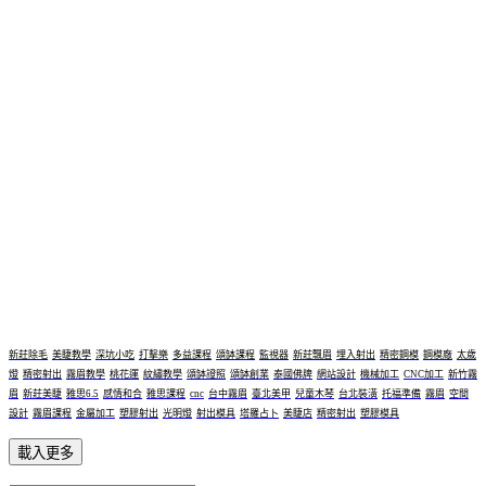
新莊除毛
美睫教學
深坑小吃
打擊樂
多益課程
頌缽課程
監視器
新莊飄眉
埋入射出
精密鋼模
鋼模廠
太歲
燈
精密射出
霧眉教學
桃花運
紋繡教學
頌缽證照
頌缽創業
泰國佛牌
網站設計
機械加工
CNC加工
新竹霧
眉
新莊美睫
雅思6.5
感情和合
雅思課程
cnc
台中霧眉
臺北美甲
兒童木琴
台北裝潢
托福準備
霧眉
空間
設計
霧眉課程
金屬加工
塑膠射出
光明燈
射出模具
塔羅占卜
美睫店
精密射出
塑膠模具
載入更多