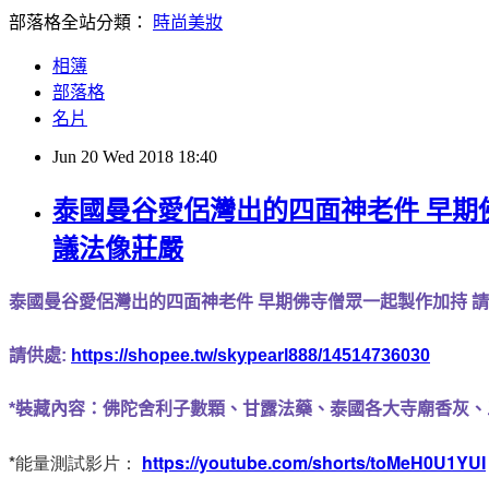
部落格全站分類：
時尚美妝
相簿
部落格
名片
Jun
20
Wed
2018
18:40
泰國曼谷愛侶灣出的四面神老件 早期
議法像莊嚴
泰國曼谷愛侶灣出的四面神老件 早期佛寺僧眾一起製作加持 
請供處: 
https://shopee.tw/skypearl888/14514736030
*裝藏內容：佛陀舍利子數顆、甘露法藥、泰國各大寺廟香灰
*能量測試影片： 
https://youtube.com/shorts/toMeH0U1YUI