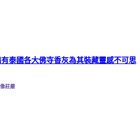
備有泰國各大佛寺香灰為其裝藏靈感不可思
法像莊嚴