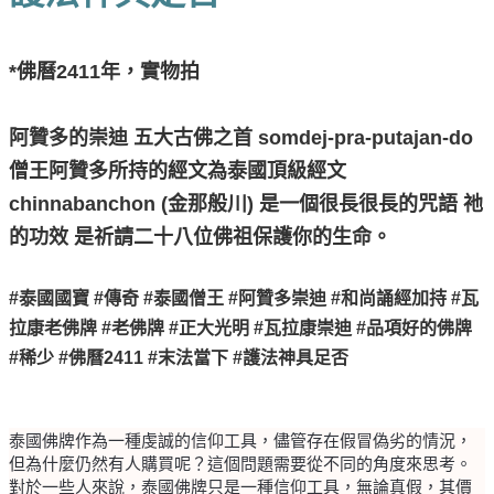
*佛曆2411年，實物拍
阿贊多的崇迪 五大古佛之首 somdej-pra-putajan-do
僧王阿贊多所持的經文為泰國頂級經文
chinnabanchon (金那般川) 是一個很長很長的咒語 祂
的功效 是祈請二十八位佛祖保護你的生命。
#泰國國寶 #傳奇 #泰國僧王 #阿贊多崇迪 #和尚誦經加持 #瓦
拉康老佛牌 #老佛牌 #正大光明 #瓦拉康崇迪 #品項好的佛牌
#稀少 #佛曆2411 #末法當下 #護法神具足否
泰國佛牌作為一種虔誠的信仰工具，儘管存在假冒偽劣的情況，
但為什麼仍然有人購買呢？這個問題需要從不同的角度來思考。
對於一些人來說，泰國佛牌只是一種信仰工具，無論真假，其價