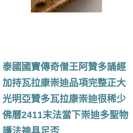
泰國國寶傳奇僧王阿贊多誦經
加持瓦拉康崇迪品項完整正大
光明亞贊多瓦拉康崇迪很稀少
佛曆2411末法當下崇迪多聖物
護法神具足否