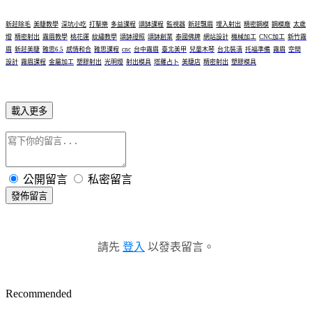
新莊除毛
美睫教學
深坑小吃
打擊樂
多益課程
頌缽課程
監視器
新莊飄眉
埋入射出
精密鋼模
鋼模廠
太歲
燈
精密射出
霧眉教學
桃花運
紋繡教學
頌缽證照
頌缽創業
泰國佛牌
網站設計
機械加工
CNC加工
新竹霧
眉
新莊美睫
雅思6.5
感情和合
雅思課程
cnc
台中霧眉
臺北美甲
兒童木琴
台北裝潢
托福準備
霧眉
空間
設計
霧眉課程
金屬加工
塑膠射出
光明燈
射出模具
塔羅占卜
美睫店
精密射出
塑膠模具
載入更多
公開留言
私密留言
發佈留言
請先
登入
以發表留言。
Recommended