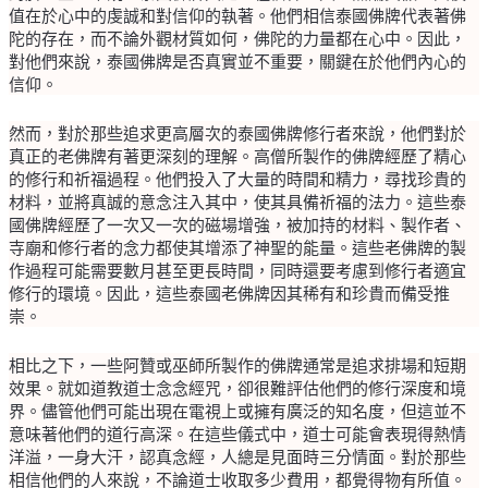
值在於心中的虔誠和對信仰的執著。他們相信泰國佛牌代表著佛
陀的存在，而不論外觀材質如何，佛陀的力量都在心中。因此，
對他們來說，泰國佛牌是否真實並不重要，關鍵在於他們內心的
信仰。
然而，對於那些追求更高層次的泰國佛牌修行者來說，他們對於
真正的老佛牌有著更深刻的理解。高僧所製作的佛牌經歷了精心
的修行和祈福過程。他們投入了大量的時間和精力，尋找珍貴的
材料，並將真誠的意念注入其中，使其具備祈福的法力。這些泰
國佛牌經歷了一次又一次的磁場增強，被加持的材料、製作者、
寺廟和修行者的念力都使其增添了神聖的能量。這些老佛牌的製
作過程可能需要數月甚至更長時間，同時還要考慮到修行者適宜
修行的環境。因此，這些泰國老佛牌因其稀有和珍貴而備受推
崇。
相比之下，一些阿贊或巫師所製作的佛牌通常是追求排場和短期
效果。就如道教道士念念經咒，卻很難評估他們的修行深度和境
界。儘管他們可能出現在電視上或擁有廣泛的知名度，但這並不
意味著他們的道行高深。在這些儀式中，道士可能會表現得熱情
洋溢，一身大汗，認真念經，人總是見面時三分情面。對於那些
相信他們的人來說，不論道士收取多少費用，都覺得物有所值。