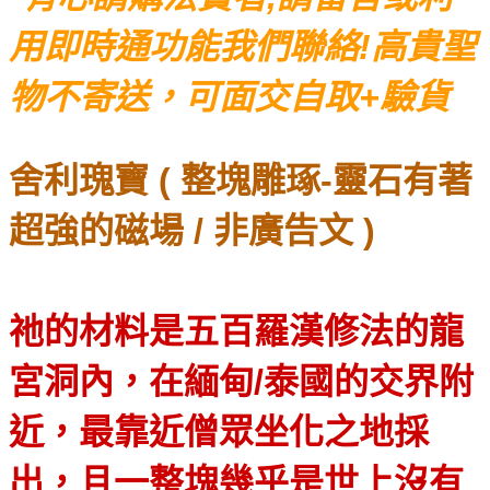
用即時通功能我們聯絡!高貴聖
物不寄送，可面交自取+驗貨
舍利瑰寶 ( 整塊雕琢-靈石有著
超強的磁場 / 非廣告文 )
祂的材料是五百羅漢修法的龍
宮洞內，在緬甸/泰國的交界附
近，最靠近僧眾坐化之地採
出，且一整塊幾乎是世上沒有