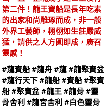
第二件！龍王寶船是長年吃素
的出家和尚雕琢而成，非一般
外界工藝師，栩栩如生莊嚴威
猛，請供之人方圓即成，廣召
靈感！
#龍寶船 #龍舟 #龍 #龍聚寶盆
#龍行天下 #龍船 #寶船 #聚寶
船 #聚寶盆 #龍王 #龍骨 #靈
骨舍利 #龍宮舍利 #白色靈骨