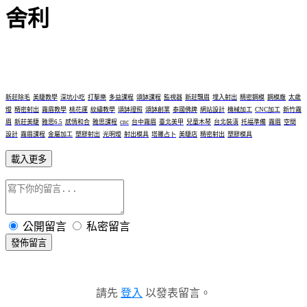
舍利
新莊除毛
美睫教學
深坑小吃
打擊樂
多益課程
頌缽課程
監視器
新莊飄眉
埋入射出
精密鋼模
鋼模廠
太歲
燈
精密射出
霧眉教學
桃花運
紋繡教學
頌缽證照
頌缽創業
泰國佛牌
網站設計
機械加工
CNC加工
新竹霧
眉
新莊美睫
雅思6.5
感情和合
雅思課程
cnc
台中霧眉
臺北美甲
兒童木琴
台北裝潢
托福準備
霧眉
空間
設計
霧眉課程
金屬加工
塑膠射出
光明燈
射出模具
塔羅占卜
美睫店
精密射出
塑膠模具
載入更多
公開留言
私密留言
發佈留言
請先
登入
以發表留言。