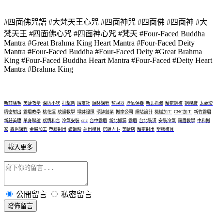
#四面佛咒語 #大梵天王心咒 #四面神咒 #四面佛 #四面神 #大
梵天王 #四面佛心咒 #四面神心咒 #梵天 #Four-Faced Buddha
Mantra #Great Brahma King Heart Mantra #Four-Faced Deity
Mantra #Four-Faced Buddha #Four-Faced Deity #Great Brahma
King #Four-Faced Buddha Heart Mantra #Four-Faced #Deity Heart
Mantra #Brahma King
新莊除毛
美睫教學
深坑小吃
打擊樂
婚友社
頌缽課程
監視器
冷氣保養
新北抓漏
精密鋼模
鋼模廠
太歲燈
精密射出
霧眉教學
桃花運
紋繡教學
頌缽證照
頌缽創業
搬家公司
網站設計
機械加工
CNC加工
新竹霧眉
新莊美睫
單身聯誼
感情和合
冷氣安裝
cnc
台中霧眉
新北抓漏
霧眉
台北裝潢
安裝冷氣
霧眉教學
中和搬
家
霧眉課程
金屬加工
塑膠射出
螺螄粉
射出模具
塔羅占卜
美睫店
精密射出
塑膠模具
載入更多
公開留言
私密留言
發佈留言