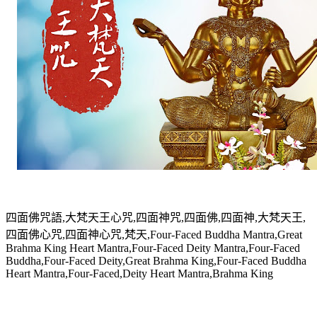
四面佛咒語,大梵天王心咒,四面神咒,四面佛,四面神,大梵天王,
四面佛心咒,四面神心咒,梵天,Four-Faced Buddha Mantra,Great
Brahma King Heart Mantra,Four-Faced Deity Mantra,Four-Faced
Buddha,Four-Faced Deity,Great Brahma King,Four-Faced Buddha
Heart Mantra,Four-Faced,Deity Heart Mantra,Brahma King