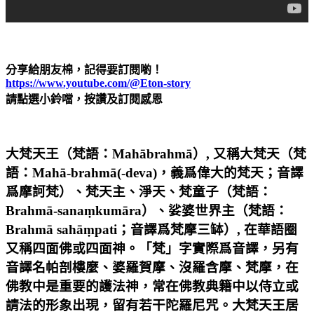
分享給朋友棉，記得要訂閱喲！
https://www.youtube.com/@Eton-story
請點選小鈴噹，按讚及訂閱感恩
大梵天王（梵語：Mahābrahmā）, 又稱大梵天（梵
語：Mahā-brahmā(-deva)，義爲偉大的梵天；音譯
爲摩訶梵）、梵天主、淨天、梵童子（梵語：
Brahmā-sanaṃkumāra）、娑婆世界主（梵語：
Brahmā sahāṃpati；音譯爲梵摩三缽）, 在華語圈
又稱四面佛或四面神。「梵」字實際爲音譯，另有
音譯名帕剖樓麼、婆羅賀摩、沒羅含摩、梵摩，在
佛教中是重要的護法神，常在佛教典籍中以侍立或
請法的形象出現，留有若干陀羅尼咒。大梵天王居